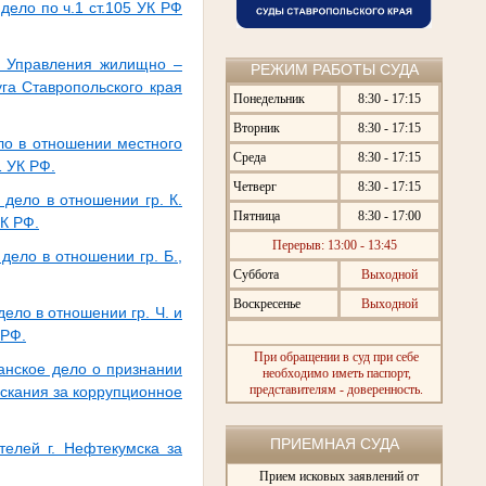
ело по ч.1 ст.105 УК РФ
и Управления жилищно –
РЕЖИМ РАБОТЫ СУДА
га Ставропольского края
Понедельник
8:30 - 17:15
Вторник
8:30 - 17:15
ло в отношении местного
Среда
8:30 - 17:15
1 УК РФ.
Четверг
8:30 - 17:15
дело в отношении гр. К.
Пятница
8:30 - 17:00
УК РФ.
Перерыв: 13:00 - 13:45
ело в отношении гр. Б.,
Суббота
Выходной
Воскресенье
Выходной
ло в отношении гр. Ч. и
 РФ.
При обращении в суд при себе
анское дело о признании
необходимо иметь паспорт,
представителям - доверенность.
скания за коррупционное
ПРИЕМНАЯ СУДА
елей г. Нефтекумска за
Прием исковых заявлений от