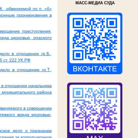
МАСС-МЕДИА СУДА
., обвиняемой по п. «б»
аконным проникновение в
вершение преступления,
реда здоровью, опасного
дело в отношении гр.Б.,
5 ст. 222 УК РФ
дело в отношении гр.Т.,
 в отношении начальника
о муниципального района
бвиняемого в совершении
тяжкого вреда здоровью,
нское дело о признании
скания за коррупционное