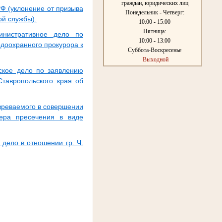
граждан, юридических лиц
Ф (уклонение от призыва
Понедельник - Четверг:
ой службы).
10:00 - 15:00
Пятница:
инистративное дело по
10:00 - 13:00
доохранного прокурора к
Суббота-Воскресенье
Выходной
ское дело по заявлению
Ставропольского края об
зреваемого в совершении
мера пресечения в виде
дело в отношении гр. Ч.