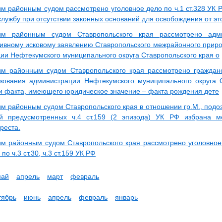
м районным судом рассмотрено уголовное дело по ч.1 ст.328 УК Р
лужбу при отсутствии законных оснований для освобождения от эт
им районным судом Ставропольского края рассмотрено адм
ивному исковому заявлению Ставропольского межрайонного приро
ии Нефтекумского муниципального округа Ставропольского края о
м районным судом Ставропольского края рассмотрено граждан
зования администрации Нефтекумского муниципального округа 
и факта, имеющего юридическое значение – факта рождения дете
м районным судом Ставропольского края в отношении гр.М., подо
ий предусмотренных ч.4 ст.159 (2 эпизода) УК РФ избрана 
реста.
м районным судом Ставропольского края рассмотрено уголовное 
по ч.3 ст.30, ч.3 ст.159 УК РФ
май
апрель
март
февраль
тябрь
июнь
апрель
февраль
январь