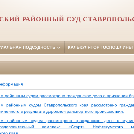
КИЙ РАЙОННЫЙ СУД СТАВРОПОЛЬ
РИАЛЬНАЯ ПОДСУДНОСТЬ
КАЛЬКУЛЯТОР ГОСПОШЛИНЫ
информация
м районным судом рассмотрено гражданское дело о признании бр
им районным судом Ставропольского края рассмотрено гражда
чиненного в результате дорожно-транспортного происшествия.
им районным судом рассмотрено гражданское дело к муни
о-оздоровительный комплекс «Старт» Нефтекумского му
ого края.