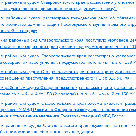
м районным судом Ставропольского края рассмотрено уголовное д
о есть умышленное причинение смерти другому человеку).
им районным судом рассмотрено гражданское дело об обязани
го хозяйства администрации Нефтекумского муниципального окру
ть скейт площадку
кий районный суд Ставропольского края поступило уголовное де
няемого в совершении преступления, предусмотренного ч. 4 ст. 11
м районным судом Ставропольского края рассмотрено уголовное 
 совершении преступления, предусмотренного п. «в» ч. 2 ст. 158 
м районным судом Ставропольского края рассмотрено уголовное д
овершении преступления, предусмотренного ч. 1 ст. 318 УК РФ.
м районным судом Ставропольского края рассмотрено уголовное де
емых по п. «б» ч. 4 ст. 158 (2 эпизода) и п.п. «б», «в» ч. 2 ст. 158 УК
м районным судом Ставропольского края рассматривается гражд
приказа ГУ МВД России по Ставропольскому краю о наложении взы
ние в отношении начальника Госавтоинспекции ОМВД Росси
м районным судом Ставропольского края осуждены четверо жит
сбыт немаркированной алкогольной продукции