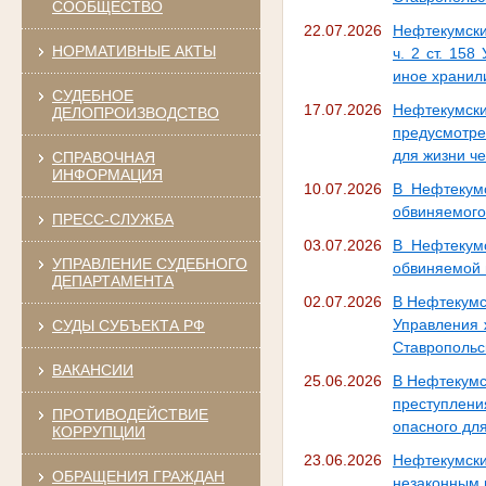
СООБЩЕСТВО
22.07.2026
Нефтекумски
НОРМАТИВНЫЕ АКТЫ
ч. 2 ст. 15
иное хранил
СУДЕБНОЕ
17.07.2026
Нефтекумски
ДЕЛОПРОИЗВОДСТВО
предусмотре
для жизни ч
СПРАВОЧНАЯ
ИНФОРМАЦИЯ
10.07.2026
В Нефтекумс
обвиняемого 
ПРЕСС-СЛУЖБА
03.07.2026
В Нефтекумс
УПРАВЛЕНИЕ СУДЕБНОГО
обвиняемой 
ДЕПАРТАМЕНТА
02.07.2026
В Нефтекумс
Управления 
СУДЫ СУБЪЕКТА РФ
Ставропольс
ВАКАНСИИ
25.06.2026
В Нефтекумс
преступлени
ПРОТИВОДЕЙСТВИЕ
опасного дл
КОРРУПЦИИ
23.06.2026
Нефтекумск
ОБРАЩЕНИЯ ГРАЖДАН
незаконным 