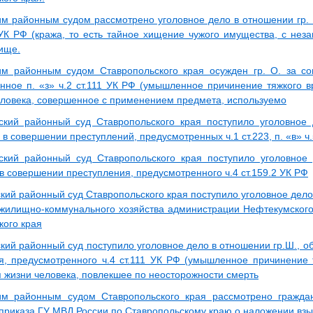
м районным судом рассмотрено уголовное дело в отношении гр. К
8 УК РФ (кража, то есть тайное хищение чужого имущества, с нез
ище.
м районным судом Ставропольского края осужден гр. О. за со
нное п. «з» ч.2 ст.111 УК РФ (умышленное причинение тяжкого в
еловека, совершенное с применением предмета, используемо
кий районный суд Ставропольского края поступило уголовное 
в совершении преступлений, предусмотренных ч.1 ст.223, п. «в» ч.
кий районный суд Ставропольского края поступило уголовное 
в совершении преступления, предусмотренного ч.4 ст.159.2 УК РФ
кий районный суд Ставропольского края поступило уголовное дело
жилищно-коммунального хозяйства администрации Нефтекумског
кого края
кий районный суд поступило уголовное дело в отношении гр.Ш., о
я, предусмотренного ч.4 ст.111 УК РФ (умышленное причинение 
я жизни человека, повлекшее по неосторожности смерть
им районным судом Ставропольского края рассмотрено гражда
приказа ГУ МВД России по Ставропольскому краю о наложении взы