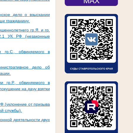
нское дело о взыскании
щи гражданину.
еннолетнего гр.Я. и гр.
22.1 УК РФ (незаконные
 гр.С., обвиняемого в
инистративное дело об
ации.
 гр.Р., обвиняемого в
(покушение на дачу взятки
Ф (уклонение от призыва
ой службы).
онной деятельности двух