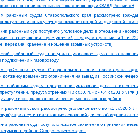
ние в отношении начальника Госавтоинспекции ОМВД России «Н
им районным судом Ставропольского края рассмотрено гражда
 оплату авиационных услуг для оказания скорой медицинской помо
кий районный суд поступило уголовное дело в отношении несоверш
емых в совершении преступлений, предусмотренных ч.1 ст.2
е, передача, хранение и ношение взрывных устройств).
ский районный суд поступило уголовное дело в отношении
 подлкючении к газопроводу
им районным судом Ставропольского края рассмотрено адм
и должнику временного ограничения на выезд из Российской Федер
им районным судом прекращено уголовное дело в отношении
реступлений, предусмотренных ч.3 ст.30, п. «б» ч.4 ст.291 УК РФ 
у лицу, лично, за совершение заведомо незаконных действ
м районным судом рассмотрено уголовное дело по ч.1 ст.328 УК Р
лужбу при отсутствии законных оснований для освобождения от эт
кий районный суд поступило исковое заявление о признании незак
текумского района Ставропольского края.