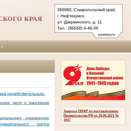
356880, Ставропольский край,
г. Нефтекумск,
СКОГО КРАЯ
ул. Дзержинского, д. 11
Тел.: (86558) 4-46-06
neftekumsky.stv@sudrf.ru
развернуть
ака недействительным.
нское дело о взыскании
Запросы ОПФР по постановлению
Правительства РФ от 28.06.2021 №
ципальному учреждению
1037
ниципального округа